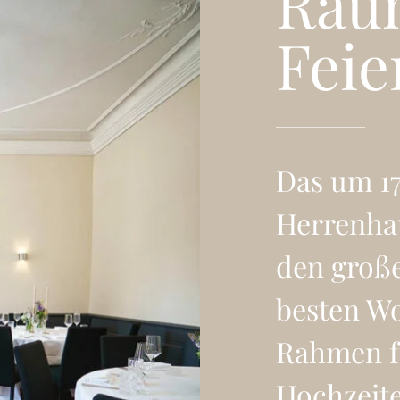
Rau
Feie
Das um 17
Herrenha
den große
besten W
Rahmen f
Hochzeite