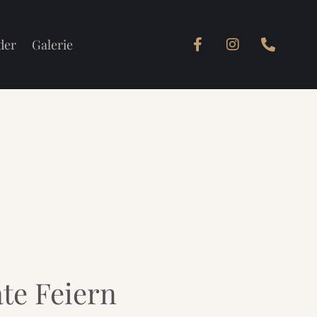
der
Galerie
te Feiern