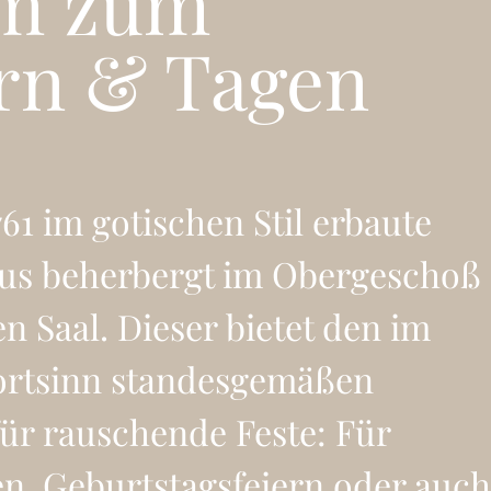
m zum
rn & Tagen
61 im gotischen Stil erbaute
us beherbergt im Obergeschoß
n Saal. Dieser bietet den im
ortsinn standesgemäßen
ür rauschende Feste: Für
n, Geburtstagsfeiern oder auch