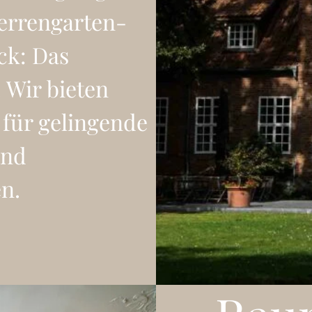
Herrengarten-
ck: Das
 Wir bieten
 für gelingende
und
n.