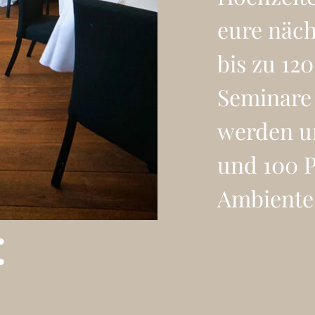
eure näch
bis zu 12
Seminare 
werden un
und 100 P
Ambiente 
: