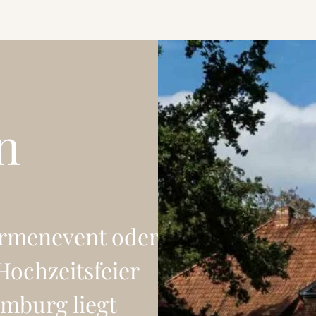
n
Firmenevent oder
Hochzeitsfeier
mburg liegt