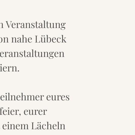
n Veranstaltung
ion nahe Lübeck
veranstaltungen
iern.
Teilnehmer eures
eier, eurer
t einem Lächeln